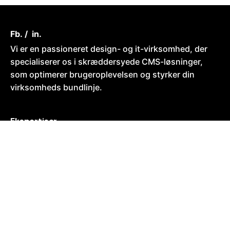
Fb.
/
in.
Vi er en passioneret design- og it-virksomhed, der
specialiserer os i skræddersyede CMS-løsninger,
som optimerer brugeroplevelsen og styrker din
virksomheds bundlinje.
Ekspertiser
Strategi
Design
Hjemmeside
Webshop
Teknologier
Wordpress